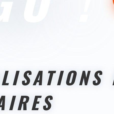
GO !
ALISATIONS
AIRES