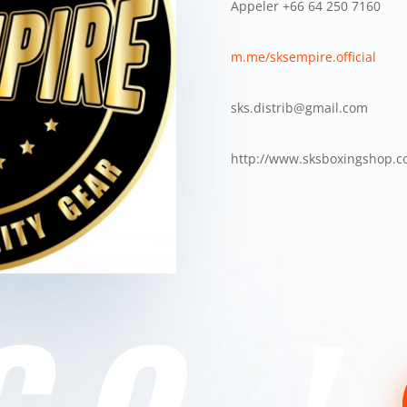
Appeler +66 64 250 7160
m.me/sksempire.official
sks.distrib@gmail.com
http://www.sksboxingshop.