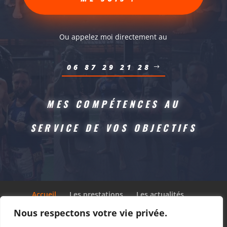
Ou appelez moi directement au
06 87 29 21 28
MES COMPÉTENCES AU
SERVICE DE VOS OBJECTIFS
Accueil
Les prestations
Les actualités
Les athlètes de la team
Les partenaires
Nous respectons votre vie privée.
Contact