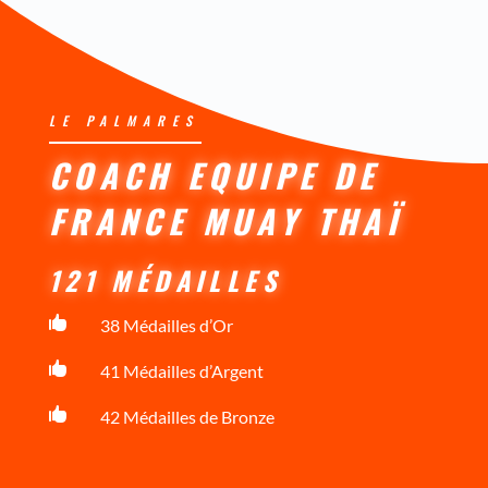
LE PALMARES
COACH EQUIPE DE
FRANCE MUAY THAÏ
121 MÉDAILLES

38 Médailles d’Or

41 Médailles d’Argent

42 Médailles de Bronze