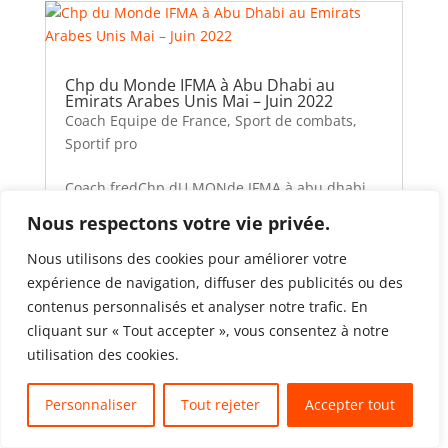
Chp du Monde IFMA à Abu Dhabi au
Emirats Arabes Unis Mai – Juin 2022
Coach Equipe de France
,
Sport de combats
,
Sportif pro
Coach fredChp dU MONde IFMA à abu dhabi
au emirats arabes unis mai-juin
Nous respectons votre vie privée.
2022Championnat du Monde IFMA à Abu
Dhabi au Emirats Arabes Unis. Championnat
Nous utilisons des cookies pour améliorer votre
du Jeudi 26 Mai au Dimanche 05 Juin 2022.
expérience de navigation, diffuser des publicités ou des
17 Athlètes : 5 Médailles 2 Médailles d’Or :
contenus personnalisés et analyser notre trafic. En
Mr Daren ROLLAND ...
cliquant sur « Tout accepter », vous consentez à notre
utilisation des cookies.
Personnaliser
Tout rejeter
Accepter tout
Translate »