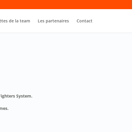
ètes de la team
Les partenaires
Contact
Fighters System.
mes.