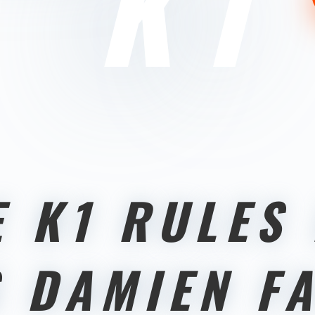
K1
 K1 RULES 
S DAMIEN F