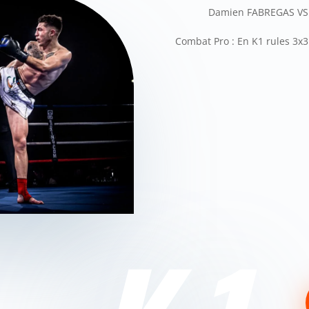
Damien FABREGAS VS A
Combat Pro : En K1 rules 3