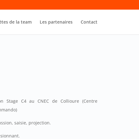
ètes de la team
Les partenaires
Contact
n Stage C4 au CNEC de Collioure (Centre
ommando)
sion, saisie, projection.
ssionnant.