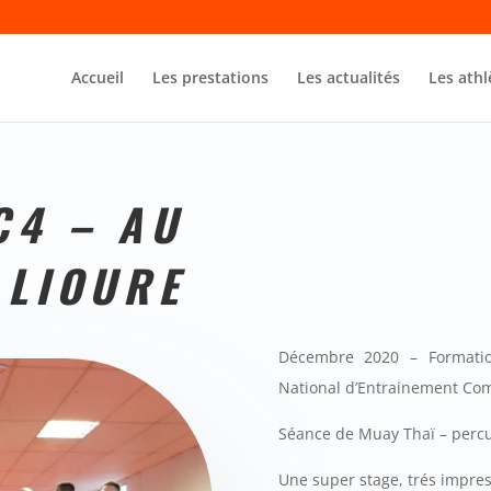
Accueil
Les prestations
Les actualités
Les athl
C4 – AU
LLIOURE
Décembre 2020 – Formatio
National d’Entrainement C
Séance de Muay Thaï – percus
Une super stage, trés impre