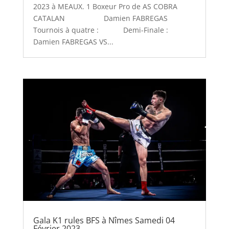
2023 à MEAUX. 1 Boxeur Pro de AS COBRA
CATALAN Damien FABREGAS
Tournois à quatre : Demi-Finale :
Damien FABREGAS VS...
Gala K1 rules BFS à Nîmes Samedi 04
Février 2023