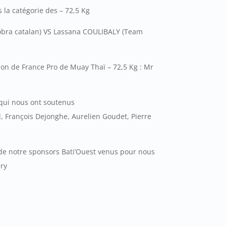
 la catégorie des – 72,5 Kg
bra catalan) VS
Lassana COULIBALY (Team
ion de France Pro de Muay Thaï – 72,5 Kg : Mr
 qui nous ont soutenus
d, François Dejonghe, Aurelien Goudet, Pierre
 de notre sponsors Bati’Ouest venus pour nous
ry